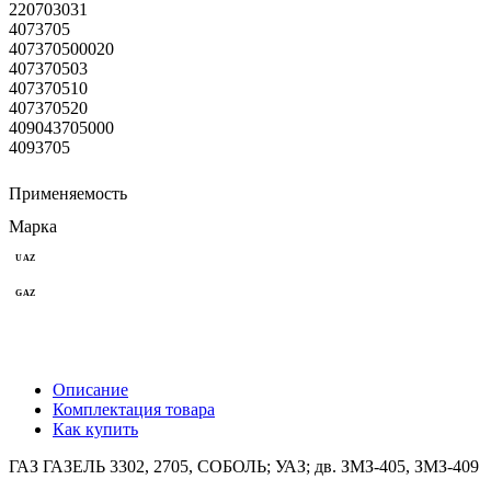
220703031
4073705
407370500020
407370503
407370510
407370520
409043705000
4093705
Применяемость
Марка
UAZ
GAZ
Описание
Комплектация товара
Как купить
ГАЗ ГАЗЕЛЬ 3302, 2705, СОБОЛЬ; УАЗ; дв. ЗМЗ-405, ЗМЗ-409