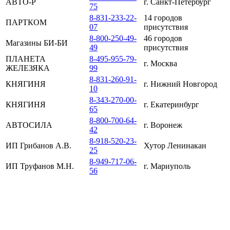
АВТО-Р
г. Санкт-Петербург
75
8-831-233-22-
14 городов
ПАРТКОМ
07
присутствия
8-800-250-49-
46 городов
Магазины БИ-БИ
49
присутствия
ПЛАНЕТА
8-495-955-79-
г. Москва
ЖЕЛЕЗЯКА
99
8-831-260-91-
КНЯГИНЯ
г. Нижний Новгород
10
8-343-270-00-
КНЯГИНЯ
г. Екатеринбург
65
8-800-700-64-
АВТОСИЛА
г. Воронеж
42
8-918-520-23-
ИП Грибанов А.В.
Хутор Ленинакан
25
8-949-717-06-
ИП Труфанов М.Н.
г. Мариуполь
56