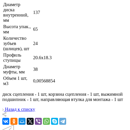
Диаметр
диска
137
внутренний,
мм
Высота упак.,
65
мм
Количество
зубъев
24
(шлицев), шт
Профиль
20.6х18.3
ступицы
Диаметр
38
муфты, мм
Объем 1 шт,
0,00568854
м3
диск сцепления - 1 шт, корзина сцепления - 1 шт, выжимной
подшипник - 1 шт, направляющая втулка для монтажа - 1 шт
Назад к списку