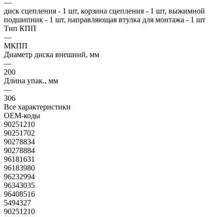
—
диск сцепления - 1 шт, корзина сцепления - 1 шт, выжимной
подшипник - 1 шт, направляющая втулка для монтажа - 1 шт
Тип КПП
—
МКПП
Диаметр диска внешний, мм
—
200
Длина упак., мм
—
306
Все характеристики
OEM-коды
90251210
90251702
90278834
90278884
96181631
96183980
96232994
96343035
96408516
5494327
90251210