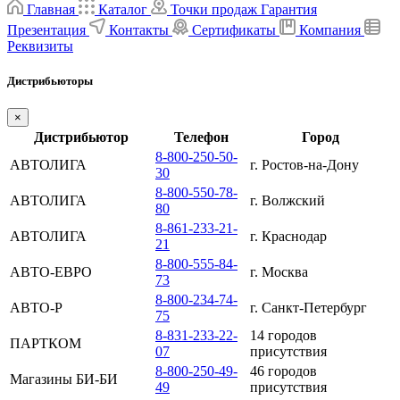
Главная
Каталог
Точки продаж
Гарантия
Презентация
Контакты
Сертификаты
Компания
Реквизиты
Дистрибьюторы
×
Дистрибьютор
Телефон
Город
8-800-250-50-
АВТОЛИГА
г. Ростов-на-Дону
30
8-800-550-78-
АВТОЛИГА
г. Волжский
80
8-861-233-21-
АВТОЛИГА
г. Краснодар
21
8-800-555-84-
АВТО-ЕВРО
г. Москва
73
8-800-234-74-
АВТО-Р
г. Санкт-Петербург
75
8-831-233-22-
14 городов
ПАРТКОМ
07
присутствия
8-800-250-49-
46 городов
Магазины БИ-БИ
49
присутствия