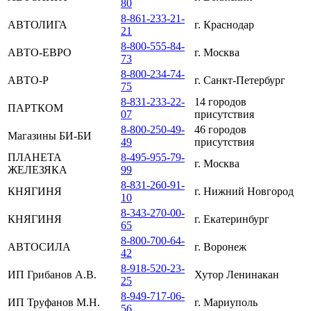
80
8-861-233-21-
АВТОЛИГА
г. Краснодар
21
8-800-555-84-
АВТО-ЕВРО
г. Москва
73
8-800-234-74-
АВТО-Р
г. Санкт-Петербург
75
8-831-233-22-
14 городов
ПАРТКОМ
07
присутствия
8-800-250-49-
46 городов
Магазины БИ-БИ
49
присутствия
ПЛАНЕТА
8-495-955-79-
г. Москва
ЖЕЛЕЗЯКА
99
8-831-260-91-
КНЯГИНЯ
г. Нижний Новгород
10
8-343-270-00-
КНЯГИНЯ
г. Екатеринбург
65
8-800-700-64-
АВТОСИЛА
г. Воронеж
42
8-918-520-23-
ИП Грибанов А.В.
Хутор Ленинакан
25
8-949-717-06-
ИП Труфанов М.Н.
г. Мариуполь
56