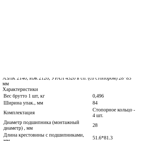
OEM-коды
4122201025
4122202025
M4122201025
Описание
Характеристики
Комплектация товара
Как купить
АЗЛК 2140; ИЖ 2126; УРАЛ 4320 в сб. (со стопором) 28*83
мм
Характеристики
Вес брутто 1 шт, кг
0,496
Ширина упак., мм
84
Стопорное кольцо -
Комплектация
4 шт.
Диаметр подшипника (монтажный
28
диаметр) , мм
Длина крестовины с подшипниками,
51.6*81.3
мм