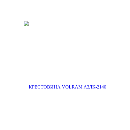
Характеристики
Вес брутто 1 шт, кг
—
0,496
Ширина упак., мм
—
84
Комплектация
—
Стопорное кольцо - 4 шт.
Диаметр подшипника (монтажный диаметр) , мм
—
28
Длина крестовины с подшипниками, мм
—
51.6*81.3
Длина упак., мм
—
84
Все характеристики