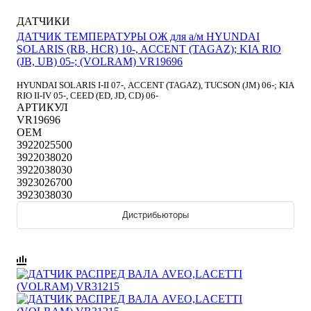
ДАТЧИКИ
ДАТЧИК ТЕМПЕРАТУРЫ ОЖ для а/м HYUNDAI
SOLARIS (RB, HCR) 10-, ACCENT (TAGAZ); KIA RIO
(JB, UB) 05-; (VOLRAM) VR19696
HYUNDAI SOLARIS I-II 07-, ACCENT (TAGAZ), TUCSON (JM) 06-; KIA
RIO II-IV 05-, CEED (ED, JD, CD) 06-
АРТИКУЛ
VR19696
OEM
3922025500
3922038020
3922038030
3923026700
3923038030
Дистрибьюторы