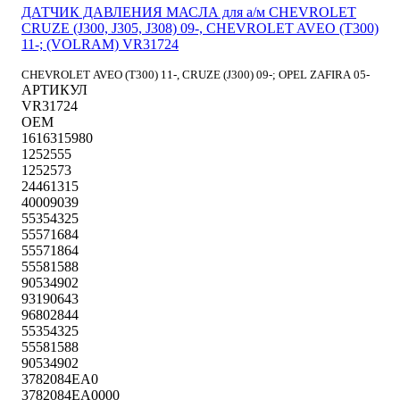
ДАТЧИК ДАВЛЕНИЯ МАСЛА для а/м CHEVROLET
CRUZE (J300, J305, J308) 09-, CHEVROLET AVEO (T300)
11-; (VOLRAM) VR31724
CHEVROLET AVEO (T300) 11-, CRUZE (J300) 09-; OPEL ZAFIRA 05-
АРТИКУЛ
VR31724
OEM
1616315980
1252555
1252573
24461315
40009039
55354325
55571684
55571864
55581588
90534902
93190643
96802844
55354325
55581588
90534902
3782084EA0
3782084EA0000