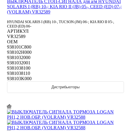
ВЫКЛЮЧАТЕЛЬ СТОП-СИГНАЛА для а/м HYUNDAI
SOLARIS I (RB) 10-; KIA RIO II (JB) 05-, CEED (ED) 07-;
(VOLRAM) VR32589
HYUNDAI SOLARIS I (RB) 10-, TUCSON (JM) 06-; KIA RIO II 05-,
CEED (ED) 06-
АРТИКУЛ
VR32589
OEM
938101C800
938102H000
9381032000
9381032001
9381038100
9381038110
938103K000
Дистрибьюторы