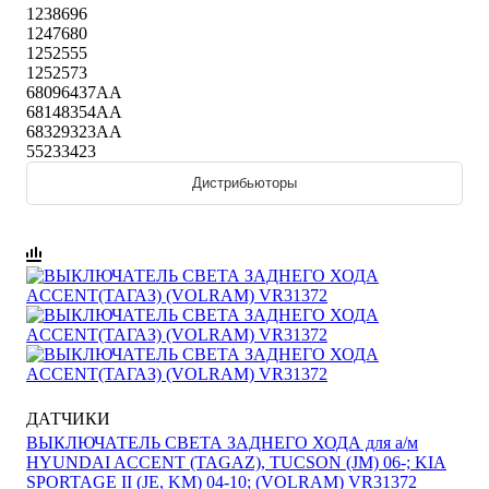
1238696
1247680
1252555
1252573
68096437AA
68148354AA
68329323AA
55233423
Дистрибьюторы
ДАТЧИКИ
ВЫКЛЮЧАТЕЛЬ СВЕТА ЗАДНЕГО ХОДА для а/м
HYUNDAI ACCENT (TAGAZ), TUCSON (JM) 06-; KIA
SPORTAGE II (JE, KM) 04-10; (VOLRAM) VR31372