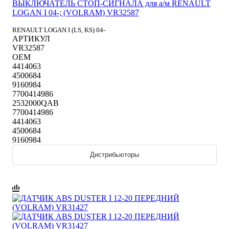
ВЫКЛЮЧАТЕЛЬ СТОП-СИГНАЛА для а/м RENAULT
LOGAN I 04-; (VOLRAM) VR32587
RENAULT LOGAN I (LS, KS) 04-
АРТИКУЛ
VR32587
OEM
4414063
4500684
9160984
7700414986
2532000QAB
7700414986
4414063
4500684
9160984
Дистрибьюторы