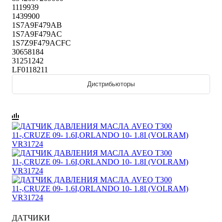
1119939
1439900
1S7A9F479AB
1S7A9F479AC
1S7Z9F479ACFC
30658184
31251242
LF0118211
Дистрибьюторы
ДАТЧИКИ