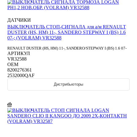
ДАТЧИКИ
ВЫКЛЮЧАТЕЛЬ СТОП-СИГНАЛА для а/м RENAULT
DUSTER (HS, HM) 11-, SANDERO STEPWAY I (BS) 1.6
07-; (VOLRAM) VR32588
RENAULT DUSTER (HS, HM) 11-, SANDERO/STEPWAY I (BS) 1.6 07-
АРТИКУЛ
VR32588
OEM
8200276361
2532000QAF
Дистрибьюторы