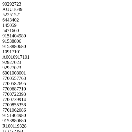
90292723
AUU1649
52251521
6443402
145059
5471660
9151404980
91538806
9153880680
10917101
A0010917101
92927023
92927023
6001008001
7700557763
7700582695
7700687710
7700722393
7700739914
7700855358
7701062086
9151404980
9153880680
R100119328
TO722393