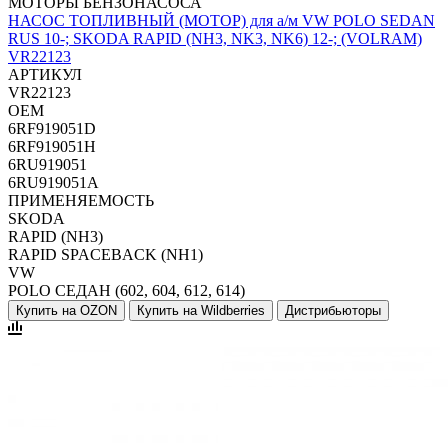
МОТОРЫ БЕНЗОНАСОСА
НАСОС ТОПЛИВНЫЙ (МОТОР) для а/м VW POLO SEDAN
RUS 10-; SKODA RAPID (NH3, NK3, NK6) 12-; (VOLRAM)
VR22123
АРТИКУЛ
VR22123
OEM
6RF919051D
6RF919051H
6RU919051
6RU919051A
ПРИМЕНЯЕМОСТЬ
SKODA
RAPID (NH3)
RAPID SPACEBACK (NH1)
VW
POLO СЕДАН (602, 604, 612, 614)
Купить на OZON
Купить на Wildberries
Дистрибьюторы