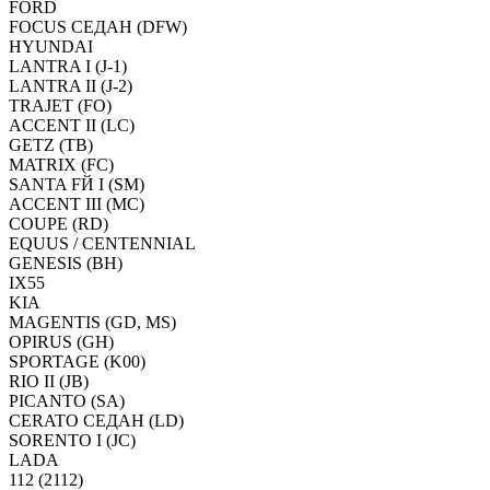
FORD
FOCUS СЕДАН (DFW)
HYUNDAI
LANTRA I (J-1)
LANTRA II (J-2)
TRAJET (FO)
ACCENT II (LC)
GETZ (TB)
MATRIX (FC)
SANTA FЙ I (SM)
ACCENT III (MC)
COUPE (RD)
EQUUS / CENTENNIAL
GENESIS (BH)
IX55
KIA
MAGENTIS (GD, MS)
OPIRUS (GH)
SPORTAGE (K00)
RIO II (JB)
PICANTO (SA)
CERATO СЕДАН (LD)
SORENTO I (JC)
LADA
112 (2112)