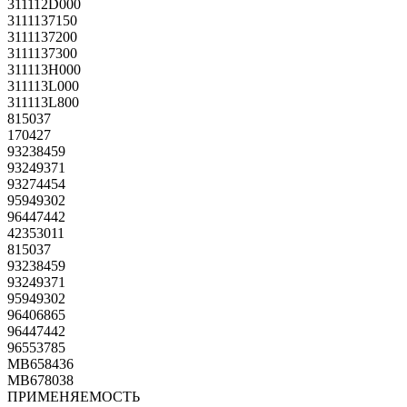
311112D000
3111137150
3111137200
3111137300
311113H000
311113L000
311113L800
815037
170427
93238459
93249371
93274454
95949302
96447442
42353011
815037
93238459
93249371
95949302
96406865
96447442
96553785
MB658436
MB678038
ПРИМЕНЯЕМОСТЬ