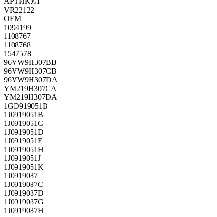
АРТИКУЛ
VR22122
OEM
1094199
1108767
1108768
1547578
96VW9H307BB
96VW9H307CB
96VW9H307DA
YM219H307CA
YM219H307DA
1GD919051B
1J0919051B
1J0919051C
1J0919051D
1J0919051E
1J0919051H
1J0919051J
1J0919051K
1J0919087
1J0919087C
1J0919087D
1J0919087G
1J0919087H