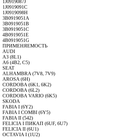
1J0919087J
1J0919091C
1J0919098H
3B0919051A
3B0919051B
3B0919051C
4B0919051E
4B0919051G
ПРИМЕНЯЕМОСТЬ
AUDI
A3 (8L1)
A6 (4B2, C5)
SEAT
ALHAMBRA (7V8, 7V9)
AROSA (6H)
CORDOBA (6K1, 6K2)
CORDOBA (6L2)
CORDOBA VARIO (6K5)
SKODA
FABIA I (6Y2)
FABIA I COMBI (6Y5)
FABIA II (542)
FELICIA I ПИКАП (6UF, 6U7)
FELICIA II (6U1)
OCTAVIA I (1U2)