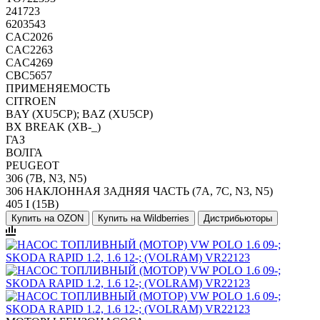
241723
6203543
CAC2026
CAC2263
CAC4269
CBC5657
ПРИМЕНЯЕМОСТЬ
CITROEN
BAY (XU5CP); BAZ (XU5CP)
BX BREAK (XB-_)
ГАЗ
ВОЛГА
PEUGEOT
306 (7B, N3, N5)
306 НАКЛОННАЯ ЗАДНЯЯ ЧАСТЬ (7A, 7C, N3, N5)
405 I (15B)
Купить на OZON
Купить на Wildberries
Дистрибьюторы